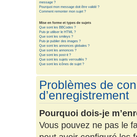
message ?
Pourquoi mon message doit être validé ?
Comment remonter mon sujet ?
Mise en forme et types de sujets
Que sont les BBCodes ?
Puis-je utiliser le HTML ?
Que sont les smileys ?
Puis-je publier des images ?
Que sont les annonces globales ?
Que sont les annonces ?
Que sont les post-it ?
Que sont les sujets verrouillés ?
Que sont les icônes de sujet ?
Problèmes de con
d’enregistrement
Pourquoi dois-je m’enr
Vous pouvez ne pas le fa
peut avoir configuré les f