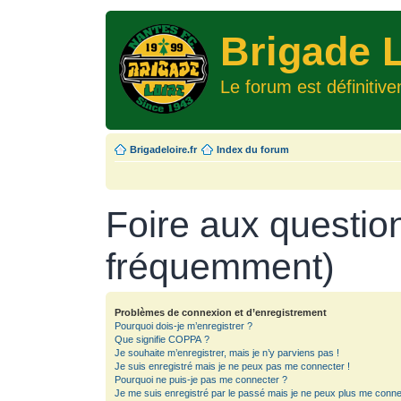
Brigade L
Le forum est définitiv
Brigadeloire.fr
Index du forum
Foire aux questio
fréquemment)
Problèmes de connexion et d’enregistrement
Pourquoi dois-je m’enregistrer ?
Que signifie COPPA ?
Je souhaite m’enregistrer, mais je n’y parviens pas !
Je suis enregistré mais je ne peux pas me connecter !
Pourquoi ne puis-je pas me connecter ?
Je me suis enregistré par le passé mais je ne peux plus me conne