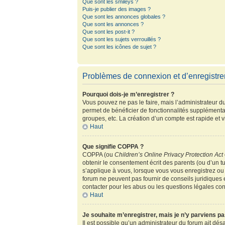
Que sont les smileys ?
Puis-je publier des images ?
Que sont les annonces globales ?
Que sont les annonces ?
Que sont les post-it ?
Que sont les sujets verrouillés ?
Que sont les icônes de sujet ?
Problèmes de connexion et d’enregistr
Pourquoi dois-je m’enregistrer ?
Vous pouvez ne pas le faire, mais l’administrateur du
permet de bénéficier de fonctionnalités supplémenta
groupes, etc. La création d’un compte est rapide et 
Haut
Que signifie COPPA ?
COPPA (ou
Children’s Online Privacy Protection Act
obtenir le consentement écrit des parents (ou d’un tu
s’applique à vous, lorsque vous vous enregistrez ou 
forum ne peuvent pas fournir de conseils juridiques 
contacter pour les abus ou les questions légales co
Haut
Je souhaite m’enregistrer, mais je n’y parviens pa
Il est possible qu’un administrateur du forum ait dés