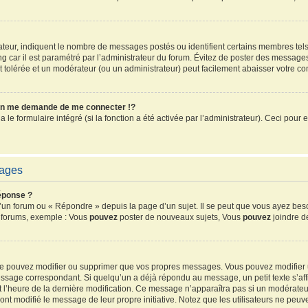
sateur, indiquent le nombre de messages postés ou identifient certains membres tel
ang car il est paramétré par l’administrateur du forum. Évitez de poster des message
ent tolérée et un modérateur (ou un administrateur) peut facilement abaisser votre 
n me demande de me connecter !?
e formulaire intégré (si la fonction a été activée par l’administrateur). Ceci pour e
sages
éponse ?
un forum ou « Répondre » depuis la page d’un sujet. Il se peut que vous ayez beso
s forums, exemple : Vous
pouvez
poster de nouveaux sujets, Vous
pouvez
joindre de
 ne pouvez modifier ou supprimer que vos propres messages. Vous pouvez modifier
sage correspondant. Si quelqu’un a déjà répondu au message, un petit texte s’affi
 et l’heure de la dernière modification. Ce message n’apparaîtra pas si un modérate
ls ont modifié le message de leur propre initiative. Notez que les utilisateurs ne 