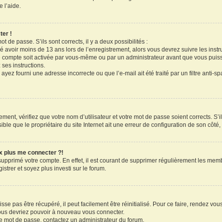
 l’aide.
ter !
ot de passe. S’ils sont corrects, il y a deux possibilités :
ué avoir moins de 13 ans lors de l’enregistrement, alors vous devrez suivre les inst
 compte soit activée par vous-même ou par un administrateur avant que vous puissi
 ses instructions.
ayez fourni une adresse incorrecte ou que l’e-mail ait été traité par un filtre anti-s
ment, vérifiez que votre nom d’utilisateur et votre mot de passe soient corrects. S’il
le que le propriétaire du site Internet ait une erreur de configuration de son côté, e
ux plus me connecter ?!
 supprimé votre compte. En effet, il est courant de supprimer régulièrement les memb
strer et soyez plus investi sur le forum.
se pas être récupéré, il peut facilement être réinitialisé. Pour ce faire, rendez vo
vous devriez pouvoir à nouveau vous connecter.
tre mot de passe, contactez un administrateur du forum.