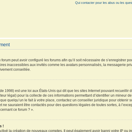
Qui contacter pour les abus ou les ques
ement
 forum peut avoir configuré les forums afin qu’il soit nécessaire de s’enregistrer p
ires inaccessibles aux invités comme les avatars personnalisés, la messagerie pri
vivement conseillée.
de 1998) est une loi aux États-Unis qui dit que les sites Internet pouvant recueilli
teur légal) pour la collecte de ces informations permettant d’identifier un mineur 
que quelqu’un le fait à votre place, contactez un conseiller juridique pour obtenir 
et ne sauraient être contactés pour des questions légales de toutes sortes, à l’exc
ncernant ce forum ? ».
s !
activé la création de nouveaux comptes. Il peut également avoir banni votre IP ou inte