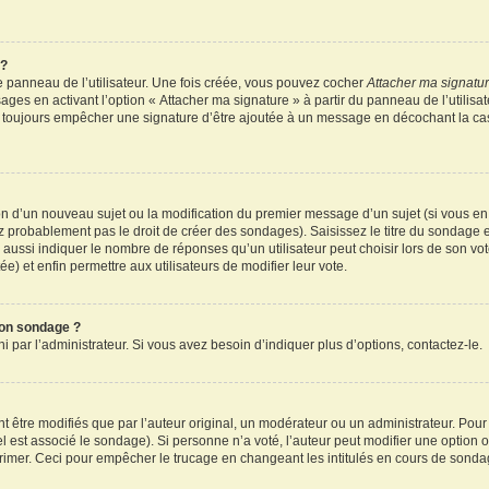
 ?
 panneau de l’utilisateur. Une fois créée, vous pouvez cocher
Attacher ma signatu
ages en activant l’option « Attacher ma signature » à partir du panneau de l’utilisa
rez toujours empêcher une signature d’être ajoutée à un message en décochant la c
tion d’un nouveau sujet ou la modification du premier message d’un sujet (si vous en
z probablement pas le droit de créer des sondages). Saisissez le titre du sondage 
ssi indiquer le nombre de réponses qu’un utilisateur peut choisir lors de son vote d
e) et enfin permettre aux utilisateurs de modifier leur vote.
mon sondage ?
par l’administrateur. Si vous avez besoin d’indiquer plus d’options, contactez-le.
tre modifiés que par l’auteur original, un modérateur ou un administrateur. Pour
el est associé le sondage). Si personne n’a voté, l’auteur peut modifier une option
primer. Ceci pour empêcher le trucage en changeant les intitulés en cours de sonda