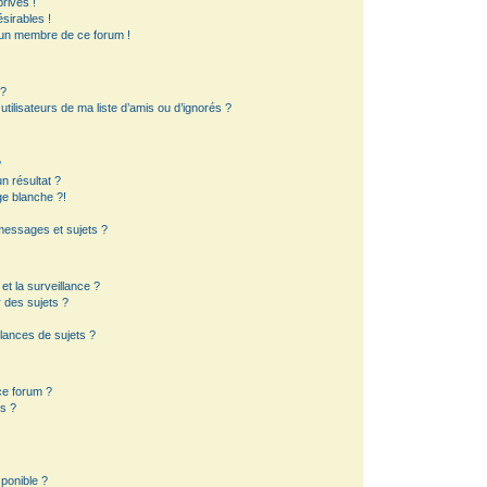
rivés !
sirables !
d’un membre de ce forum !
 ?
ilisateurs de ma liste d’amis ou d’ignorés ?
?
 résultat ?
e blanche ?!
essages et sujets ?
 et la surveillance ?
 des sujets ?
lances de sujets ?
 ce forum ?
s ?
sponible ?