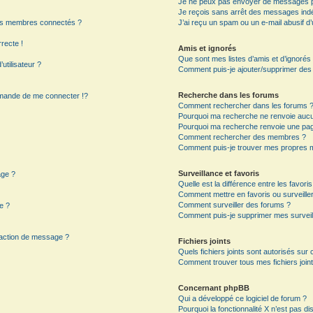
Je ne peux pas envoyer de messages p
Je reçois sans arrêt des messages indé
es membres connectés ?
J’ai reçu un spam ou un e-mail abusif 
rrecte !
Amis et ignorés
Que sont mes listes d’amis et d’ignorés
utilisateur ?
Comment puis-je ajouter/supprimer des ut
Recherche dans les forums
mande de me connecter !?
Comment rechercher dans les forums 
Pourquoi ma recherche ne renvoie aucun
Pourquoi ma recherche renvoie une pag
?
Comment rechercher des membres ?
Comment puis-je trouver mes propres m
Surveillance et favoris
age ?
Quelle est la différence entre les favoris
Comment mettre en favoris ou surveiller
Comment surveiller des forums ?
e ?
Comment puis-je supprimer mes surveil
daction de message ?
Fichiers joints
Quels fichiers joints sont autorisés sur
Comment trouver tous mes fichiers joint
Concernant phpBB
Qui a développé ce logiciel de forum ?
Pourquoi la fonctionnalité X n’est pas di