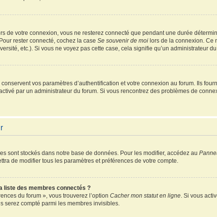
rs de votre connexion, vous ne resterez connecté que pendant une durée détermin
 Pour rester connecté, cochez la case
Se souvenir de moi
lors de la connexion. Ce 
ersité, etc.). Si vous ne voyez pas cette case, cela signifie qu’un administrateur du
onservent vos paramètres d’authentification et votre connexion au forum. Ils fourni
é activé par un administrateur du forum. Si vous rencontrez des problèmes de conn
r
es sont stockés dans notre base de données. Pour les modifier, accédez au
Pannea
ttra de modifier tous les paramètres et préférences de votre compte.
 liste des membres connectés ?
érences du forum », vous trouverez l’option
Cacher mon statut en ligne
. Si vous acti
s serez compté parmi les membres invisibles.