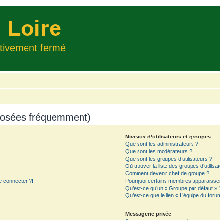
 Loire
itivement fermé
 posées fréquemment)
Niveaux d’utilisateurs et groupes
Que sont les administrateurs ?
Que sont les modérateurs ?
Que sont les groupes d’utilisateurs ?
Où trouver la liste des groupes d’utilisa
Comment devenir chef de groupe ?
e connecter ?!
Pourquoi certains membres apparaissent
Qu’est-ce qu’un « Groupe par défaut » 
Qu’est-ce que le lien « L’équipe du foru
Messagerie privée