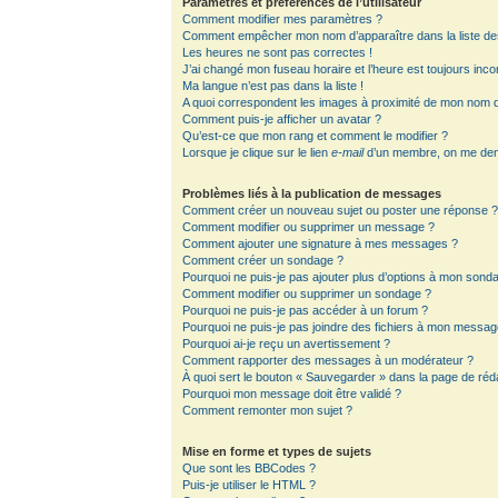
Paramètres et préférences de l’utilisateur
Comment modifier mes paramètres ?
Comment empêcher mon nom d’apparaître dans la liste d
Les heures ne sont pas correctes !
J’ai changé mon fuseau horaire et l’heure est toujours inco
Ma langue n’est pas dans la liste !
A quoi correspondent les images à proximité de mon nom d’
Comment puis-je afficher un avatar ?
Qu’est-ce que mon rang et comment le modifier ?
Lorsque je clique sur le lien
e-mail
d’un membre, on me de
Problèmes liés à la publication de messages
Comment créer un nouveau sujet ou poster une réponse 
Comment modifier ou supprimer un message ?
Comment ajouter une signature à mes messages ?
Comment créer un sondage ?
Pourquoi ne puis-je pas ajouter plus d’options à mon sond
Comment modifier ou supprimer un sondage ?
Pourquoi ne puis-je pas accéder à un forum ?
Pourquoi ne puis-je pas joindre des fichiers à mon messag
Pourquoi ai-je reçu un avertissement ?
Comment rapporter des messages à un modérateur ?
À quoi sert le bouton « Sauvegarder » dans la page de ré
Pourquoi mon message doit être validé ?
Comment remonter mon sujet ?
Mise en forme et types de sujets
Que sont les BBCodes ?
Puis-je utiliser le HTML ?