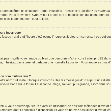
u horaire différent de celui dans lequel vous êtes. Dans ce cas, accédez au
panneau d
ndres, Paris, New York, Sydney, etc.). Notez que la modification du fuseau horaire
é, c’est le bon moment pour le faire.
ours incorrecte !
 fuseau horaire et l’heure d’été et que l’heure est toujours incorrecte, il se peut q
 n’ait pas installé votre langue ou bien que personne n’ait encore traduit phpBB d
pas, n’hésitez pas à créer et partager une nouvelle traduction. Vous trouverez plus d’
on nom d’utilisateur ?
otre nom d’utilisateur lorsque vous consultez les messages d’un sujet. L’une d’elle
 votre statut sur le forum. La seconde image, souvent plus grande, est connue sou
ofil » vous pouvez ajouter un avatar en utilisant l’une des trois méthodes d’avatar s
a manière dont ils sont mis à disposition. Si vous ne pouvez pas utiliser d’avatar, c