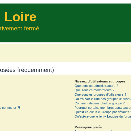
 Loire
itivement fermé
 posées fréquemment)
Niveaux d’utilisateurs et groupes
Que sont les administrateurs ?
Que sont les modérateurs ?
Que sont les groupes d’utilisateurs ?
Où trouver la liste des groupes d’utilisa
Comment devenir chef de groupe ?
e connecter ?!
Pourquoi certains membres apparaissent
Qu’est-ce qu’un « Groupe par défaut » 
Qu’est-ce que le lien « L’équipe du foru
Messagerie privée