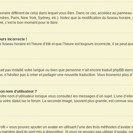
u horaire différent de celui dans lequel vous êtes. Dans ce cas, accédez au
panneau d
ndres, Paris, New York, Sydney, etc.). Notez que la modification du fuseau horaire
é, c’est le bon moment pour le faire.
ours incorrecte !
 fuseau horaire et l’heure d’été et que l’heure est toujours incorrecte, il se peut q
 n’ait pas installé votre langue ou bien que personne n’ait encore traduit phpBB d
pas, n’hésitez pas à créer et partager une nouvelle traduction. Vous trouverez plus d’
on nom d’utilisateur ?
otre nom d’utilisateur lorsque vous consultez les messages d’un sujet. L’une d’elle
 votre statut sur le forum. La seconde image, souvent plus grande, est connue sou
ofil » vous pouvez ajouter un avatar en utilisant l’une des trois méthodes d’avatar s
a manière dont ils sont mis à disposition. Si vous ne pouvez pas utiliser d’avatar, c