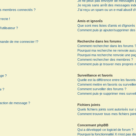
Je ne peux pas envoyer de messages p
Je reçois sans arrêt des messages indé
es membres connectés ?
J’ai reçu un spam ou un e-mail abusif 
rrecte !
Amis et ignorés
Que sont mes listes d’amis et d’ignorés
utilisateur ?
Comment puis-je ajouter/supprimer des ut
Recherche dans les forums
mande de me connecter !?
Comment rechercher dans les forums 
Pourquoi ma recherche ne renvoie aucun
Pourquoi ma recherche renvoie une pag
?
Comment rechercher des membres ?
Comment puis-je trouver mes propres m
Surveillance et favoris
age ?
Quelle est la différence entre les favoris
Comment mettre en favoris ou surveiller
Comment surveiller des forums ?
e ?
Comment puis-je supprimer mes surveil
daction de message ?
Fichiers joints
Quels fichiers joints sont autorisés sur
Comment trouver tous mes fichiers joint
Concernant phpBB
Qui a développé ce logiciel de forum ?
Pourquoi la fonctionnalité X n’est pas di