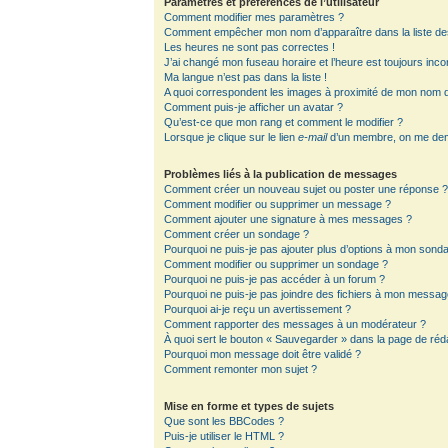
Paramètres et préférences de l’utilisateur
Comment modifier mes paramètres ?
Comment empêcher mon nom d’apparaître dans la liste d
Les heures ne sont pas correctes !
J’ai changé mon fuseau horaire et l’heure est toujours inco
Ma langue n’est pas dans la liste !
A quoi correspondent les images à proximité de mon nom d’
Comment puis-je afficher un avatar ?
Qu’est-ce que mon rang et comment le modifier ?
Lorsque je clique sur le lien
e-mail
d’un membre, on me de
Problèmes liés à la publication de messages
Comment créer un nouveau sujet ou poster une réponse 
Comment modifier ou supprimer un message ?
Comment ajouter une signature à mes messages ?
Comment créer un sondage ?
Pourquoi ne puis-je pas ajouter plus d’options à mon sond
Comment modifier ou supprimer un sondage ?
Pourquoi ne puis-je pas accéder à un forum ?
Pourquoi ne puis-je pas joindre des fichiers à mon messag
Pourquoi ai-je reçu un avertissement ?
Comment rapporter des messages à un modérateur ?
À quoi sert le bouton « Sauvegarder » dans la page de ré
Pourquoi mon message doit être validé ?
Comment remonter mon sujet ?
Mise en forme et types de sujets
Que sont les BBCodes ?
Puis-je utiliser le HTML ?