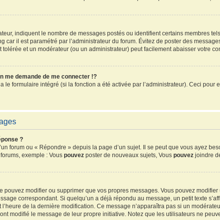
sateur, indiquent le nombre de messages postés ou identifient certains membres tel
ang car il est paramétré par l’administrateur du forum. Évitez de poster des message
ent tolérée et un modérateur (ou un administrateur) peut facilement abaisser votre 
n me demande de me connecter !?
e formulaire intégré (si la fonction a été activée par l’administrateur). Ceci pour e
sages
éponse ?
un forum ou « Répondre » depuis la page d’un sujet. Il se peut que vous ayez beso
s forums, exemple : Vous
pouvez
poster de nouveaux sujets, Vous
pouvez
joindre de
 ne pouvez modifier ou supprimer que vos propres messages. Vous pouvez modifier
sage correspondant. Si quelqu’un a déjà répondu au message, un petit texte s’affi
 et l’heure de la dernière modification. Ce message n’apparaîtra pas si un modérate
ls ont modifié le message de leur propre initiative. Notez que les utilisateurs ne 