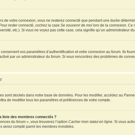
rs de votre connexion, vous ne resterez connecté que pendant une durée détermin
 Pour rester connecté, cochez la case
Se souvenir de moi
lors de la connexion. Ce 
ersité, etc.). Si vous ne voyez pas cette case, cela signifie qu’un administrateur du
onservent vos paramètres d’authentification et votre connexion au forum. Ils fourni
é activé par un administrateur du forum. Si vous rencontrez des problèmes de conn
r
es sont stockés dans notre base de données. Pour les modifier, accédez au
Pannea
ttra de modifier tous les paramètres et préférences de votre compte.
 liste des membres connectés ?
érences du forum », vous trouverez l’option
Cacher mon statut en ligne
. Si vous acti
s serez compté parmi les membres invisibles.