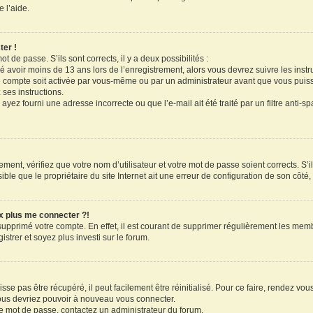
 l’aide.
ter !
ot de passe. S’ils sont corrects, il y a deux possibilités :
ué avoir moins de 13 ans lors de l’enregistrement, alors vous devrez suivre les inst
 compte soit activée par vous-même ou par un administrateur avant que vous puissi
 ses instructions.
ayez fourni une adresse incorrecte ou que l’e-mail ait été traité par un filtre anti-s
ment, vérifiez que votre nom d’utilisateur et votre mot de passe soient corrects. S’il
le que le propriétaire du site Internet ait une erreur de configuration de son côté, e
ux plus me connecter ?!
 supprimé votre compte. En effet, il est courant de supprimer régulièrement les memb
strer et soyez plus investi sur le forum.
se pas être récupéré, il peut facilement être réinitialisé. Pour ce faire, rendez vo
vous devriez pouvoir à nouveau vous connecter.
tre mot de passe, contactez un administrateur du forum.