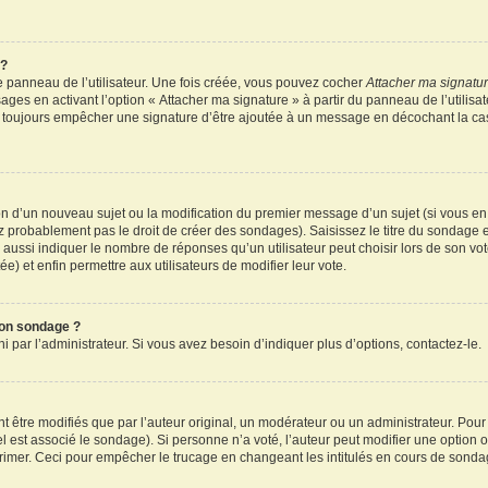
 ?
 panneau de l’utilisateur. Une fois créée, vous pouvez cocher
Attacher ma signatu
ages en activant l’option « Attacher ma signature » à partir du panneau de l’utilisa
rez toujours empêcher une signature d’être ajoutée à un message en décochant la c
tion d’un nouveau sujet ou la modification du premier message d’un sujet (si vous en
z probablement pas le droit de créer des sondages). Saisissez le titre du sondage 
ssi indiquer le nombre de réponses qu’un utilisateur peut choisir lors de son vote d
e) et enfin permettre aux utilisateurs de modifier leur vote.
mon sondage ?
par l’administrateur. Si vous avez besoin d’indiquer plus d’options, contactez-le.
tre modifiés que par l’auteur original, un modérateur ou un administrateur. Pour
el est associé le sondage). Si personne n’a voté, l’auteur peut modifier une option
primer. Ceci pour empêcher le trucage en changeant les intitulés en cours de sonda