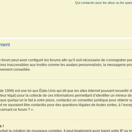
Qui contacter pour les abus ou les ques
ement
 forum peut avoir configuré les forums afin qu’il soit nécessaire de s’enregistrer p
ires inaccessibles aux invités comme les avatars personnalisés, la messagerie pri
vivement conseillée.
de 1998) est une loi aux États-Unis qui dit que les sites Internet pouvant recueilli
teur légal) pour la collecte de ces informations permettant d’identifier un mineur 
que quelqu’un le fait à votre place, contactez un conseiller juridique pour obtenir 
et ne sauraient être contactés pour des questions légales de toutes sortes, à l’exc
ncernant ce forum ? ».
s !
activé la création de nouveaux comptes. Il peut également avoir banni votre IP ou inte