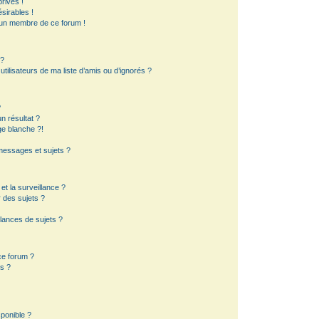
rivés !
sirables !
d’un membre de ce forum !
 ?
ilisateurs de ma liste d’amis ou d’ignorés ?
?
 résultat ?
e blanche ?!
essages et sujets ?
 et la surveillance ?
 des sujets ?
lances de sujets ?
 ce forum ?
s ?
sponible ?