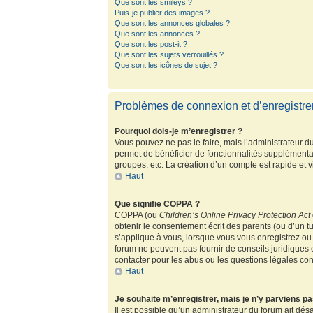
Que sont les smileys ?
Puis-je publier des images ?
Que sont les annonces globales ?
Que sont les annonces ?
Que sont les post-it ?
Que sont les sujets verrouillés ?
Que sont les icônes de sujet ?
Problèmes de connexion et d’enregistr
Pourquoi dois-je m’enregistrer ?
Vous pouvez ne pas le faire, mais l’administrateur du
permet de bénéficier de fonctionnalités supplémenta
groupes, etc. La création d’un compte est rapide et 
Haut
Que signifie COPPA ?
COPPA (ou
Children’s Online Privacy Protection Act
obtenir le consentement écrit des parents (ou d’un tu
s’applique à vous, lorsque vous vous enregistrez ou 
forum ne peuvent pas fournir de conseils juridiques 
contacter pour les abus ou les questions légales co
Haut
Je souhaite m’enregistrer, mais je n’y parviens pa
Il est possible qu’un administrateur du forum ait dés