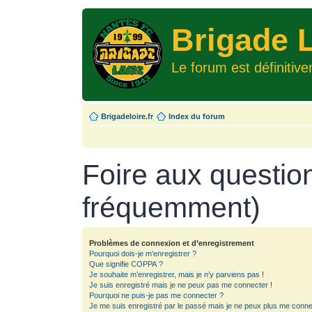
Brigade L
Le forum est définitiv
Brigadeloire.fr
Index du forum
Foire aux questio
fréquemment)
Problèmes de connexion et d’enregistrement
Pourquoi dois-je m’enregistrer ?
Que signifie COPPA ?
Je souhaite m’enregistrer, mais je n’y parviens pas !
Je suis enregistré mais je ne peux pas me connecter !
Pourquoi ne puis-je pas me connecter ?
Je me suis enregistré par le passé mais je ne peux plus me conne