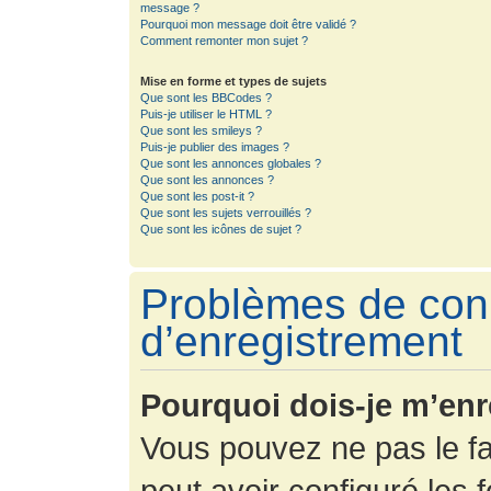
message ?
Pourquoi mon message doit être validé ?
Comment remonter mon sujet ?
Mise en forme et types de sujets
Que sont les BBCodes ?
Puis-je utiliser le HTML ?
Que sont les smileys ?
Puis-je publier des images ?
Que sont les annonces globales ?
Que sont les annonces ?
Que sont les post-it ?
Que sont les sujets verrouillés ?
Que sont les icônes de sujet ?
Problèmes de con
d’enregistrement
Pourquoi dois-je m’enr
Vous pouvez ne pas le fa
peut avoir configuré les f