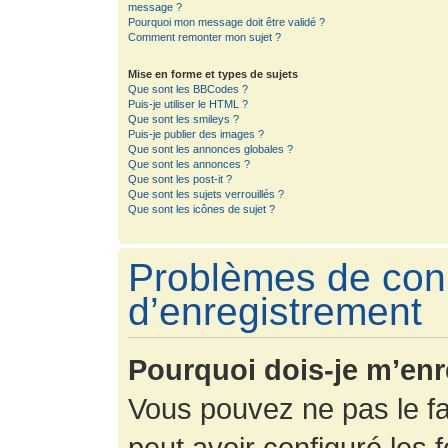
message ?
Pourquoi mon message doit être validé ?
Comment remonter mon sujet ?
Mise en forme et types de sujets
Que sont les BBCodes ?
Puis-je utiliser le HTML ?
Que sont les smileys ?
Puis-je publier des images ?
Que sont les annonces globales ?
Que sont les annonces ?
Que sont les post-it ?
Que sont les sujets verrouillés ?
Que sont les icônes de sujet ?
Problèmes de con
d’enregistrement
Pourquoi dois-je m’enr
Vous pouvez ne pas le fa
peut avoir configuré les f