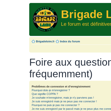
Brigade L
Le forum est définitiv
Brigadeloire.fr
Index du forum
Foire aux questio
fréquemment)
Problèmes de connexion et d’enregistrement
Pourquoi dois-je m’enregistrer ?
Que signifie COPPA ?
Je souhaite m’enregistrer, mais je n’y parviens pas !
Je suis enregistré mais je ne peux pas me connecter !
Pourquoi ne puis-je pas me connecter ?
Je me suis enregistré par le passé mais je ne peux plus me conne