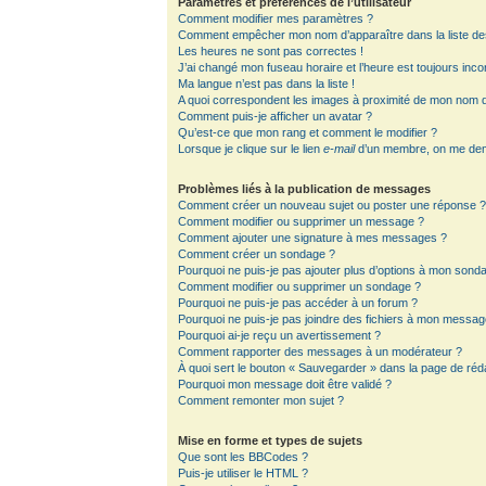
Paramètres et préférences de l’utilisateur
Comment modifier mes paramètres ?
Comment empêcher mon nom d’apparaître dans la liste d
Les heures ne sont pas correctes !
J’ai changé mon fuseau horaire et l’heure est toujours inco
Ma langue n’est pas dans la liste !
A quoi correspondent les images à proximité de mon nom d’
Comment puis-je afficher un avatar ?
Qu’est-ce que mon rang et comment le modifier ?
Lorsque je clique sur le lien
e-mail
d’un membre, on me de
Problèmes liés à la publication de messages
Comment créer un nouveau sujet ou poster une réponse 
Comment modifier ou supprimer un message ?
Comment ajouter une signature à mes messages ?
Comment créer un sondage ?
Pourquoi ne puis-je pas ajouter plus d’options à mon sond
Comment modifier ou supprimer un sondage ?
Pourquoi ne puis-je pas accéder à un forum ?
Pourquoi ne puis-je pas joindre des fichiers à mon messag
Pourquoi ai-je reçu un avertissement ?
Comment rapporter des messages à un modérateur ?
À quoi sert le bouton « Sauvegarder » dans la page de ré
Pourquoi mon message doit être validé ?
Comment remonter mon sujet ?
Mise en forme et types de sujets
Que sont les BBCodes ?
Puis-je utiliser le HTML ?