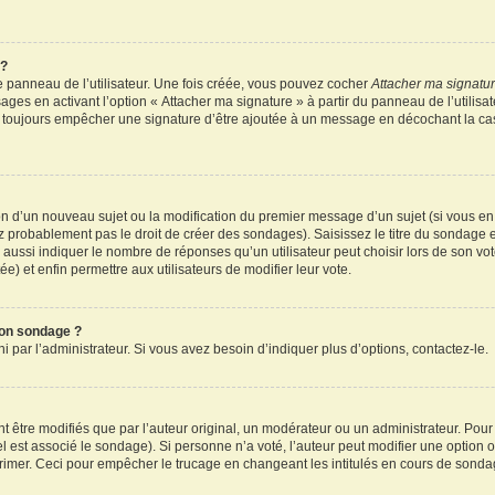
 ?
 panneau de l’utilisateur. Une fois créée, vous pouvez cocher
Attacher ma signatu
ages en activant l’option « Attacher ma signature » à partir du panneau de l’utilisa
rez toujours empêcher une signature d’être ajoutée à un message en décochant la c
tion d’un nouveau sujet ou la modification du premier message d’un sujet (si vous en
z probablement pas le droit de créer des sondages). Saisissez le titre du sondage 
ssi indiquer le nombre de réponses qu’un utilisateur peut choisir lors de son vote d
e) et enfin permettre aux utilisateurs de modifier leur vote.
mon sondage ?
par l’administrateur. Si vous avez besoin d’indiquer plus d’options, contactez-le.
tre modifiés que par l’auteur original, un modérateur ou un administrateur. Pour
el est associé le sondage). Si personne n’a voté, l’auteur peut modifier une option
primer. Ceci pour empêcher le trucage en changeant les intitulés en cours de sonda