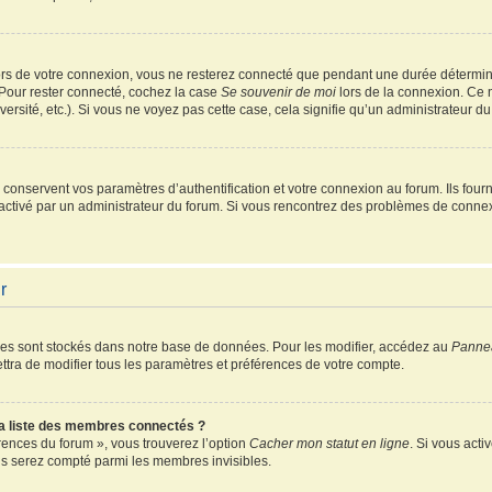
rs de votre connexion, vous ne resterez connecté que pendant une durée détermin
 Pour rester connecté, cochez la case
Se souvenir de moi
lors de la connexion. Ce 
ersité, etc.). Si vous ne voyez pas cette case, cela signifie qu’un administrateur du
onservent vos paramètres d’authentification et votre connexion au forum. Ils fourni
é activé par un administrateur du forum. Si vous rencontrez des problèmes de conn
r
es sont stockés dans notre base de données. Pour les modifier, accédez au
Pannea
ttra de modifier tous les paramètres et préférences de votre compte.
 liste des membres connectés ?
érences du forum », vous trouverez l’option
Cacher mon statut en ligne
. Si vous acti
s serez compté parmi les membres invisibles.