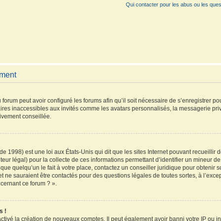
Qui contacter pour les abus ou les ques
ement
 forum peut avoir configuré les forums afin qu’il soit nécessaire de s’enregistrer p
ires inaccessibles aux invités comme les avatars personnalisés, la messagerie pri
vivement conseillée.
de 1998) est une loi aux États-Unis qui dit que les sites Internet pouvant recueilli
teur légal) pour la collecte de ces informations permettant d’identifier un mineur 
que quelqu’un le fait à votre place, contactez un conseiller juridique pour obtenir 
et ne sauraient être contactés pour des questions légales de toutes sortes, à l’exc
ncernant ce forum ? ».
s !
activé la création de nouveaux comptes. Il peut également avoir banni votre IP ou inte