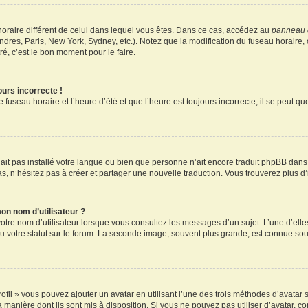
u horaire différent de celui dans lequel vous êtes. Dans ce cas, accédez au
panneau d
ndres, Paris, New York, Sydney, etc.). Notez que la modification du fuseau horaire
é, c’est le bon moment pour le faire.
ours incorrecte !
 fuseau horaire et l’heure d’été et que l’heure est toujours incorrecte, il se peut q
 n’ait pas installé votre langue ou bien que personne n’ait encore traduit phpBB d
pas, n’hésitez pas à créer et partager une nouvelle traduction. Vous trouverez plus d’
on nom d’utilisateur ?
otre nom d’utilisateur lorsque vous consultez les messages d’un sujet. L’une d’elle
 votre statut sur le forum. La seconde image, souvent plus grande, est connue sou
ofil » vous pouvez ajouter un avatar en utilisant l’une des trois méthodes d’avatar s
a manière dont ils sont mis à disposition. Si vous ne pouvez pas utiliser d’avatar, c