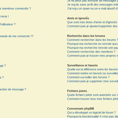
Je ne peux pas envoyer de messages p
Je reçois sans arrêt des messages indé
es membres connectés ?
J’ai reçu un spam ou un e-mail abusif 
rrecte !
Amis et ignorés
Que sont mes listes d’amis et d’ignorés
utilisateur ?
Comment puis-je ajouter/supprimer des ut
Recherche dans les forums
mande de me connecter !?
Comment rechercher dans les forums 
Pourquoi ma recherche ne renvoie aucun
Pourquoi ma recherche renvoie une pag
?
Comment rechercher des membres ?
Comment puis-je trouver mes propres m
Surveillance et favoris
age ?
Quelle est la différence entre les favoris
Comment mettre en favoris ou surveiller
Comment surveiller des forums ?
e ?
Comment puis-je supprimer mes surveil
daction de message ?
Fichiers joints
Quels fichiers joints sont autorisés sur
Comment trouver tous mes fichiers joint
Concernant phpBB
Qui a développé ce logiciel de forum ?
Pourquoi la fonctionnalité X n’est pas di