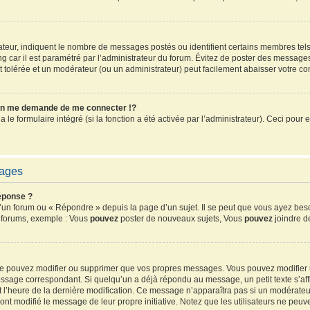
sateur, indiquent le nombre de messages postés ou identifient certains membres tel
ang car il est paramétré par l’administrateur du forum. Évitez de poster des message
ent tolérée et un modérateur (ou un administrateur) peut facilement abaisser votre 
n me demande de me connecter !?
e formulaire intégré (si la fonction a été activée par l’administrateur). Ceci pour e
sages
éponse ?
un forum ou « Répondre » depuis la page d’un sujet. Il se peut que vous ayez beso
s forums, exemple : Vous
pouvez
poster de nouveaux sujets, Vous
pouvez
joindre de
 ne pouvez modifier ou supprimer que vos propres messages. Vous pouvez modifier
sage correspondant. Si quelqu’un a déjà répondu au message, un petit texte s’affi
 et l’heure de la dernière modification. Ce message n’apparaîtra pas si un modérate
ls ont modifié le message de leur propre initiative. Notez que les utilisateurs ne 