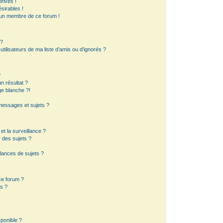
rivés !
sirables !
d’un membre de ce forum !
 ?
ilisateurs de ma liste d’amis ou d’ignorés ?
?
 résultat ?
e blanche ?!
essages et sujets ?
 et la surveillance ?
 des sujets ?
lances de sujets ?
 ce forum ?
s ?
sponible ?