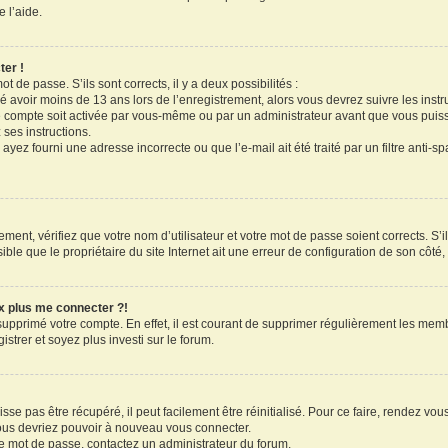
 l’aide.
ter !
ot de passe. S’ils sont corrects, il y a deux possibilités :
ué avoir moins de 13 ans lors de l’enregistrement, alors vous devrez suivre les inst
 compte soit activée par vous-même ou par un administrateur avant que vous puissi
 ses instructions.
ayez fourni une adresse incorrecte ou que l’e-mail ait été traité par un filtre anti-s
ment, vérifiez que votre nom d’utilisateur et votre mot de passe soient corrects. S’il
le que le propriétaire du site Internet ait une erreur de configuration de son côté, e
ux plus me connecter ?!
 supprimé votre compte. En effet, il est courant de supprimer régulièrement les memb
strer et soyez plus investi sur le forum.
se pas être récupéré, il peut facilement être réinitialisé. Pour ce faire, rendez vo
vous devriez pouvoir à nouveau vous connecter.
tre mot de passe, contactez un administrateur du forum.