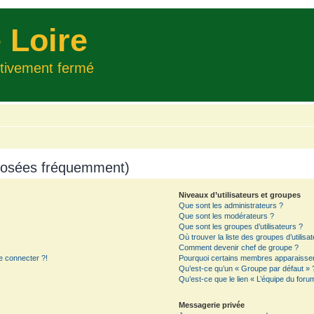
 Loire
itivement fermé
 posées fréquemment)
Niveaux d’utilisateurs et groupes
Que sont les administrateurs ?
Que sont les modérateurs ?
Que sont les groupes d’utilisateurs ?
Où trouver la liste des groupes d’utilisa
Comment devenir chef de groupe ?
e connecter ?!
Pourquoi certains membres apparaissent
Qu’est-ce qu’un « Groupe par défaut » 
Qu’est-ce que le lien « L’équipe du foru
Messagerie privée