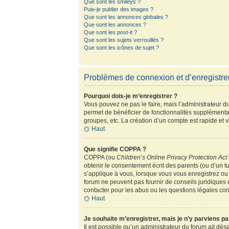
Que sont les smileys ?
Puis-je publier des images ?
Que sont les annonces globales ?
Que sont les annonces ?
Que sont les post-it ?
Que sont les sujets verrouillés ?
Que sont les icônes de sujet ?
Problèmes de connexion et d’enregistr
Pourquoi dois-je m’enregistrer ?
Vous pouvez ne pas le faire, mais l’administrateur du
permet de bénéficier de fonctionnalités supplémenta
groupes, etc. La création d’un compte est rapide et 
Haut
Que signifie COPPA ?
COPPA (ou
Children’s Online Privacy Protection Act
obtenir le consentement écrit des parents (ou d’un tu
s’applique à vous, lorsque vous vous enregistrez ou 
forum ne peuvent pas fournir de conseils juridiques 
contacter pour les abus ou les questions légales co
Haut
Je souhaite m’enregistrer, mais je n’y parviens pa
Il est possible qu’un administrateur du forum ait dés