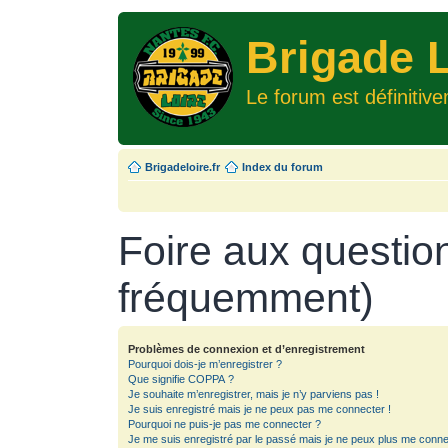
Brigade L
Le forum est définitiv
Brigadeloire.fr
Index du forum
Foire aux questio
fréquemment)
Problèmes de connexion et d’enregistrement
Pourquoi dois-je m’enregistrer ?
Que signifie COPPA ?
Je souhaite m’enregistrer, mais je n’y parviens pas !
Je suis enregistré mais je ne peux pas me connecter !
Pourquoi ne puis-je pas me connecter ?
Je me suis enregistré par le passé mais je ne peux plus me conne