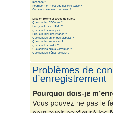
message ?
Pourquoi mon message doit être validé ?
Comment remonter mon sujet ?
Mise en forme et types de sujets
Que sont les BBCodes ?
Puis-je utiliser le HTML ?
Que sont les smileys ?
Puis-je publier des images ?
Que sont les annonces globales ?
Que sont les annonces ?
Que sont les post-it ?
Que sont les sujets verrouillés ?
Que sont les icônes de sujet ?
Problèmes de con
d’enregistrement
Pourquoi dois-je m’enr
Vous pouvez ne pas le fa
peut avoir configuré les f