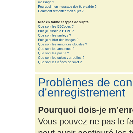
message ?
Pourquoi mon message doit être validé ?
Comment remonter mon sujet ?
Mise en forme et types de sujets
Que sont les BBCodes ?
Puis-je utiliser le HTML ?
Que sont les smileys ?
Puis-je publier des images ?
Que sont les annonces globales ?
Que sont les annonces ?
Que sont les post-it ?
Que sont les sujets verrouillés ?
Que sont les icônes de sujet ?
Problèmes de con
d’enregistrement
Pourquoi dois-je m’enr
Vous pouvez ne pas le fa
peut avoir configuré les f