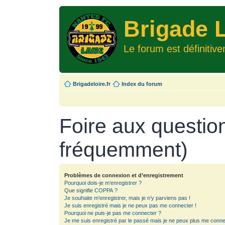
Brigade L
Le forum est définitiv
Brigadeloire.fr
Index du forum
Foire aux questio
fréquemment)
Problèmes de connexion et d’enregistrement
Pourquoi dois-je m’enregistrer ?
Que signifie COPPA ?
Je souhaite m’enregistrer, mais je n’y parviens pas !
Je suis enregistré mais je ne peux pas me connecter !
Pourquoi ne puis-je pas me connecter ?
Je me suis enregistré par le passé mais je ne peux plus me conne