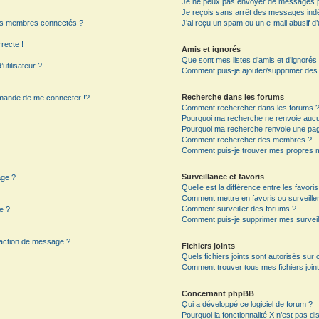
Je ne peux pas envoyer de messages p
Je reçois sans arrêt des messages indé
es membres connectés ?
J’ai reçu un spam ou un e-mail abusif 
rrecte !
Amis et ignorés
Que sont mes listes d’amis et d’ignorés
utilisateur ?
Comment puis-je ajouter/supprimer des ut
Recherche dans les forums
mande de me connecter !?
Comment rechercher dans les forums 
Pourquoi ma recherche ne renvoie aucun
Pourquoi ma recherche renvoie une pag
?
Comment rechercher des membres ?
Comment puis-je trouver mes propres m
Surveillance et favoris
age ?
Quelle est la différence entre les favoris
Comment mettre en favoris ou surveiller
Comment surveiller des forums ?
e ?
Comment puis-je supprimer mes surveil
daction de message ?
Fichiers joints
Quels fichiers joints sont autorisés sur
Comment trouver tous mes fichiers joint
Concernant phpBB
Qui a développé ce logiciel de forum ?
Pourquoi la fonctionnalité X n’est pas di