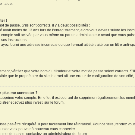
 l’aide.
ter !
ot de passe. S’ils sont corrects, il y a deux possibilités :
ué avoir moins de 13 ans lors de l’enregistrement, alors vous devrez suivre les inst
 compte soit activée par vous-même ou par un administrateur avant que vous puissi
 ses instructions.
ayez fourni une adresse incorrecte ou que l’e-mail ait été traité par un filtre anti-s
ment, vérifiez que votre nom d’utilisateur et votre mot de passe soient corrects. S’il
le que le propriétaire du site Internet ait une erreur de configuration de son côté, e
ux plus me connecter ?!
 supprimé votre compte. En effet, il est courant de supprimer régulièrement les memb
strer et soyez plus investi sur le forum.
se pas être récupéré, il peut facilement être réinitialisé. Pour ce faire, rendez vo
vous devriez pouvoir à nouveau vous connecter.
tre mot de passe, contactez un administrateur du forum.