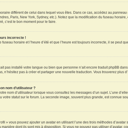
u horaire différent de celui dans lequel vous êtes. Dans ce cas, accédez au
panneau d
ndres, Paris, New York, Sydney, etc.). Notez que la modification du fuseau horaire
é, c’est le bon moment pour le faire.
ours incorrecte !
 fuseau horaire et l’heure d’été et que l’heure est toujours incorrecte, il se peut q
 n’ait pas installé votre langue ou bien que personne n’ait encore traduit phpBB d
pas, n’hésitez pas à créer et partager une nouvelle traduction. Vous trouverez plus d’
on nom d’utilisateur ?
otre nom d’utilisateur lorsque vous consultez les messages d’un sujet. L’une d’elle
 votre statut sur le forum. La seconde image, souvent plus grande, est connue sou
ofil » vous pouvez ajouter un avatar en utilisant l’une des trois méthodes d’avatar s
a manière dont ils sont mis à disposition. Si vous ne pouvez pas utiliser d’avatar, c