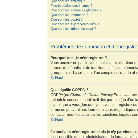
Que sont les smileys ?
Puis-je publier des images ?
Que sont les annonces globales ?
Que sont les annonces ?
Que sont les post-it ?
Que sont les sujets verrouillés ?
Que sont les icônes de sujet ?
Problèmes de connexion et d’enregistr
Pourquoi dois-je m’enregistrer ?
Vous pouvez ne pas le faire, mais l’administrateur du
permet de bénéficier de fonctionnalités supplémenta
groupes, etc. La création d’un compte est rapide et 
Haut
Que signifie COPPA ?
COPPA (ou
Children’s Online Privacy Protection Act
obtenir le consentement écrit des parents (ou d’un tu
s’applique à vous, lorsque vous vous enregistrez ou 
forum ne peuvent pas fournir de conseils juridiques 
contacter pour les abus ou les questions légales co
Haut
Je souhaite m’enregistrer, mais je n’y parviens pa
Il est possible qu’un administrateur du forum ait dés