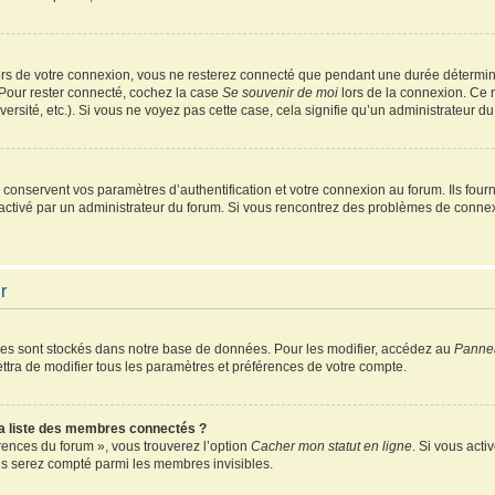
rs de votre connexion, vous ne resterez connecté que pendant une durée détermin
 Pour rester connecté, cochez la case
Se souvenir de moi
lors de la connexion. Ce 
ersité, etc.). Si vous ne voyez pas cette case, cela signifie qu’un administrateur du
onservent vos paramètres d’authentification et votre connexion au forum. Ils fourni
é activé par un administrateur du forum. Si vous rencontrez des problèmes de conn
r
es sont stockés dans notre base de données. Pour les modifier, accédez au
Pannea
ttra de modifier tous les paramètres et préférences de votre compte.
 liste des membres connectés ?
érences du forum », vous trouverez l’option
Cacher mon statut en ligne
. Si vous acti
s serez compté parmi les membres invisibles.