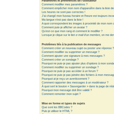
Paramètres et préférences de l’utilisateur
Comment modifier mes paramètres ?
Comment empêcher mon nom d’apparaître dans la liste d
Les heures ne sont pas correctes !
J’ai changé mon fuseau horaire et l’heure est toujours inco
Ma langue n’est pas dans la liste !
A quoi correspondent les images à proximité de mon nom d’
Comment puis-je afficher un avatar ?
Qu’est-ce que mon rang et comment le modifier ?
Lorsque je clique sur le lien
e-mail
d’un membre, on me de
Problèmes liés à la publication de messages
Comment créer un nouveau sujet ou poster une réponse 
Comment modifier ou supprimer un message ?
Comment ajouter une signature à mes messages ?
Comment créer un sondage ?
Pourquoi ne puis-je pas ajouter plus d’options à mon sond
Comment modifier ou supprimer un sondage ?
Pourquoi ne puis-je pas accéder à un forum ?
Pourquoi ne puis-je pas joindre des fichiers à mon messag
Pourquoi ai-je reçu un avertissement ?
Comment rapporter des messages à un modérateur ?
À quoi sert le bouton « Sauvegarder » dans la page de ré
Pourquoi mon message doit être validé ?
Comment remonter mon sujet ?
Mise en forme et types de sujets
Que sont les BBCodes ?
Puis-je utiliser le HTML ?