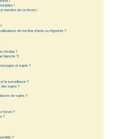
rivés !
sirables !
d’un membre de ce forum !
 ?
ilisateurs de ma liste d’amis ou d’ignorés ?
?
 résultat ?
e blanche ?!
essages et sujets ?
 et la surveillance ?
 des sujets ?
lances de sujets ?
 ce forum ?
s ?
sponible ?