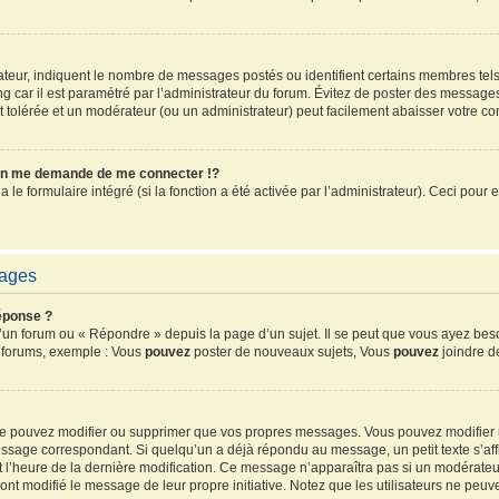
sateur, indiquent le nombre de messages postés ou identifient certains membres tel
ang car il est paramétré par l’administrateur du forum. Évitez de poster des message
ent tolérée et un modérateur (ou un administrateur) peut facilement abaisser votre 
n me demande de me connecter !?
e formulaire intégré (si la fonction a été activée par l’administrateur). Ceci pour e
sages
éponse ?
un forum ou « Répondre » depuis la page d’un sujet. Il se peut que vous ayez beso
s forums, exemple : Vous
pouvez
poster de nouveaux sujets, Vous
pouvez
joindre de
 ne pouvez modifier ou supprimer que vos propres messages. Vous pouvez modifier
sage correspondant. Si quelqu’un a déjà répondu au message, un petit texte s’affi
 et l’heure de la dernière modification. Ce message n’apparaîtra pas si un modérate
ls ont modifié le message de leur propre initiative. Notez que les utilisateurs ne 