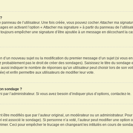
 ?
 panneau de l’utilisateur. Une fois créée, vous pouvez cocher
Attacher ma signatu
ages en activant l’option « Attacher ma signature » à partir du panneau de l’utilisa
rez toujours empêcher une signature d’être ajoutée à un message en décochant la c
tion d’un nouveau sujet ou la modification du premier message d’un sujet (si vous en
z probablement pas le droit de créer des sondages). Saisissez le titre du sondage 
ssi indiquer le nombre de réponses qu’un utilisateur peut choisir lors de son vote d
e) et enfin permettre aux utilisateurs de modifier leur vote.
mon sondage ?
par l’administrateur. Si vous avez besoin d’indiquer plus d’options, contactez-le.
tre modifiés que par l’auteur original, un modérateur ou un administrateur. Pour
el est associé le sondage). Si personne n’a voté, l’auteur peut modifier une option
primer. Ceci pour empêcher le trucage en changeant les intitulés en cours de sonda