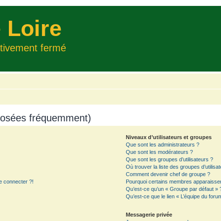
 Loire
itivement fermé
 posées fréquemment)
Niveaux d’utilisateurs et groupes
Que sont les administrateurs ?
Que sont les modérateurs ?
Que sont les groupes d’utilisateurs ?
Où trouver la liste des groupes d’utilisa
Comment devenir chef de groupe ?
e connecter ?!
Pourquoi certains membres apparaissent
Qu’est-ce qu’un « Groupe par défaut » 
Qu’est-ce que le lien « L’équipe du foru
Messagerie privée