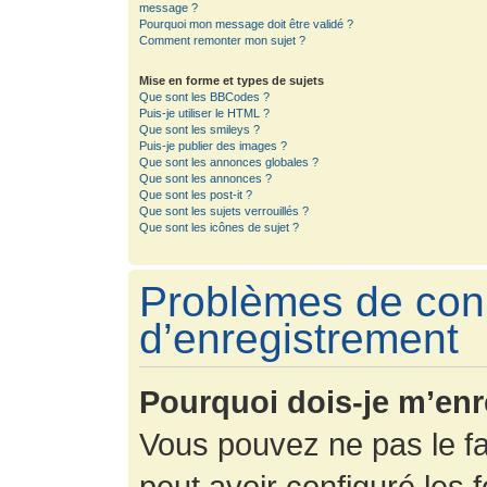
message ?
Pourquoi mon message doit être validé ?
Comment remonter mon sujet ?
Mise en forme et types de sujets
Que sont les BBCodes ?
Puis-je utiliser le HTML ?
Que sont les smileys ?
Puis-je publier des images ?
Que sont les annonces globales ?
Que sont les annonces ?
Que sont les post-it ?
Que sont les sujets verrouillés ?
Que sont les icônes de sujet ?
Problèmes de con
d’enregistrement
Pourquoi dois-je m’enr
Vous pouvez ne pas le fa
peut avoir configuré les f