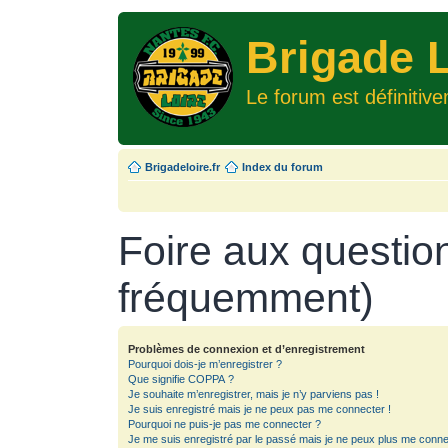
Brigade L
Le forum est définitiv
Brigadeloire.fr
Index du forum
Foire aux questio
fréquemment)
Problèmes de connexion et d’enregistrement
Pourquoi dois-je m’enregistrer ?
Que signifie COPPA ?
Je souhaite m’enregistrer, mais je n’y parviens pas !
Je suis enregistré mais je ne peux pas me connecter !
Pourquoi ne puis-je pas me connecter ?
Je me suis enregistré par le passé mais je ne peux plus me conne