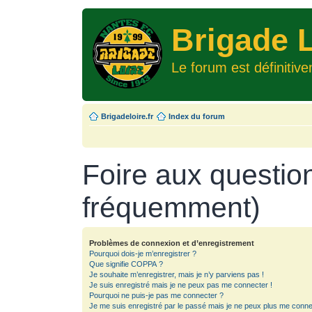
Brigade L
Le forum est définitiv
Brigadeloire.fr
Index du forum
Foire aux questio
fréquemment)
Problèmes de connexion et d’enregistrement
Pourquoi dois-je m’enregistrer ?
Que signifie COPPA ?
Je souhaite m’enregistrer, mais je n’y parviens pas !
Je suis enregistré mais je ne peux pas me connecter !
Pourquoi ne puis-je pas me connecter ?
Je me suis enregistré par le passé mais je ne peux plus me conne