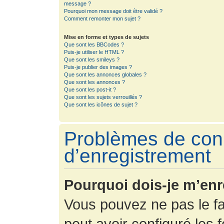
message ?
Pourquoi mon message doit être validé ?
Comment remonter mon sujet ?
Mise en forme et types de sujets
Que sont les BBCodes ?
Puis-je utiliser le HTML ?
Que sont les smileys ?
Puis-je publier des images ?
Que sont les annonces globales ?
Que sont les annonces ?
Que sont les post-it ?
Que sont les sujets verrouillés ?
Que sont les icônes de sujet ?
Problèmes de con
d’enregistrement
Pourquoi dois-je m’enr
Vous pouvez ne pas le fa
peut avoir configuré les f