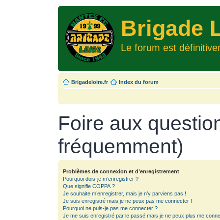
Brigade L
Le forum est définitiv
Brigadeloire.fr
Index du forum
Foire aux questio
fréquemment)
Problèmes de connexion et d’enregistrement
Pourquoi dois-je m’enregistrer ?
Que signifie COPPA ?
Je souhaite m’enregistrer, mais je n’y parviens pas !
Je suis enregistré mais je ne peux pas me connecter !
Pourquoi ne puis-je pas me connecter ?
Je me suis enregistré par le passé mais je ne peux plus me conne