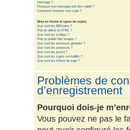
message ?
Pourquoi mon message doit être validé ?
Comment remonter mon sujet ?
Mise en forme et types de sujets
Que sont les BBCodes ?
Puis-je utiliser le HTML ?
Que sont les smileys ?
Puis-je publier des images ?
Que sont les annonces globales ?
Que sont les annonces ?
Que sont les post-it ?
Que sont les sujets verrouillés ?
Que sont les icônes de sujet ?
Problèmes de con
d’enregistrement
Pourquoi dois-je m’enr
Vous pouvez ne pas le fa
peut avoir configuré les f