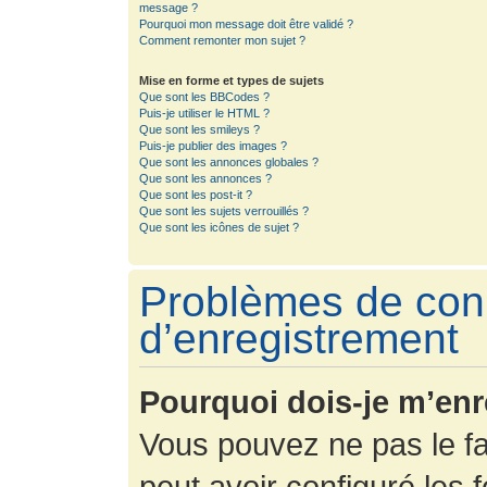
message ?
Pourquoi mon message doit être validé ?
Comment remonter mon sujet ?
Mise en forme et types de sujets
Que sont les BBCodes ?
Puis-je utiliser le HTML ?
Que sont les smileys ?
Puis-je publier des images ?
Que sont les annonces globales ?
Que sont les annonces ?
Que sont les post-it ?
Que sont les sujets verrouillés ?
Que sont les icônes de sujet ?
Problèmes de con
d’enregistrement
Pourquoi dois-je m’enr
Vous pouvez ne pas le fa
peut avoir configuré les f