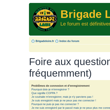
Brigade L
Le forum est définitiv
Brigadeloire.fr
Index du forum
Foire aux questio
fréquemment)
Problèmes de connexion et d’enregistrement
Pourquoi dois-je m’enregistrer ?
Que signifie COPPA ?
Je souhaite m’enregistrer, mais je n’y parviens pas !
Je suis enregistré mais je ne peux pas me connecter !
Pourquoi ne puis-je pas me connecter ?
Je me suis enregistré par le passé mais je ne peux plus me conne