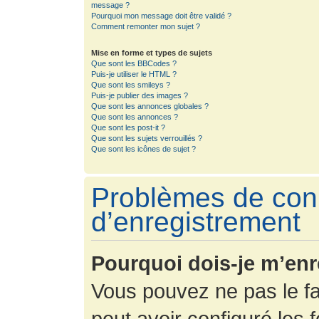
message ?
Pourquoi mon message doit être validé ?
Comment remonter mon sujet ?
Mise en forme et types de sujets
Que sont les BBCodes ?
Puis-je utiliser le HTML ?
Que sont les smileys ?
Puis-je publier des images ?
Que sont les annonces globales ?
Que sont les annonces ?
Que sont les post-it ?
Que sont les sujets verrouillés ?
Que sont les icônes de sujet ?
Problèmes de con
d’enregistrement
Pourquoi dois-je m’enr
Vous pouvez ne pas le fa
peut avoir configuré les f