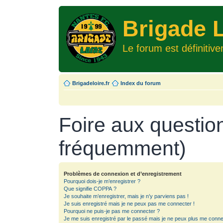
Brigade L
Le forum est définitiv
Brigadeloire.fr
Index du forum
Foire aux questio
fréquemment)
Problèmes de connexion et d’enregistrement
Pourquoi dois-je m’enregistrer ?
Que signifie COPPA ?
Je souhaite m’enregistrer, mais je n’y parviens pas !
Je suis enregistré mais je ne peux pas me connecter !
Pourquoi ne puis-je pas me connecter ?
Je me suis enregistré par le passé mais je ne peux plus me conne