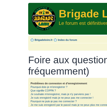
Brigade L
Le forum est définitiv
Brigadeloire.fr
Index du forum
Foire aux questio
fréquemment)
Problèmes de connexion et d’enregistrement
Pourquoi dois-je m’enregistrer ?
Que signifie COPPA ?
Je souhaite m’enregistrer, mais je n’y parviens pas !
Je suis enregistré mais je ne peux pas me connecter !
Pourquoi ne puis-je pas me connecter ?
Je me suis enregistré par le passé mais je ne peux plus me conne