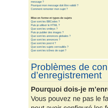
message ?
Pourquoi mon message doit être validé ?
Comment remonter mon sujet ?
Mise en forme et types de sujets
Que sont les BBCodes ?
Puis-je utiliser le HTML ?
Que sont les smileys ?
Puis-je publier des images ?
Que sont les annonces globales ?
Que sont les annonces ?
Que sont les post-it ?
Que sont les sujets verrouillés ?
Que sont les icônes de sujet ?
Problèmes de con
d’enregistrement
Pourquoi dois-je m’enr
Vous pouvez ne pas le fa
peut avoir configuré les f