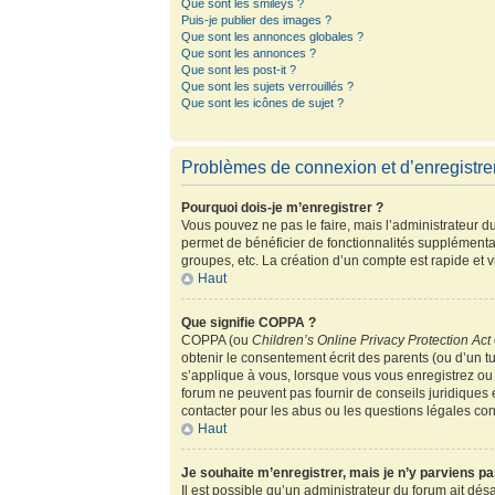
Que sont les smileys ?
Puis-je publier des images ?
Que sont les annonces globales ?
Que sont les annonces ?
Que sont les post-it ?
Que sont les sujets verrouillés ?
Que sont les icônes de sujet ?
Problèmes de connexion et d’enregistr
Pourquoi dois-je m’enregistrer ?
Vous pouvez ne pas le faire, mais l’administrateur du
permet de bénéficier de fonctionnalités supplémenta
groupes, etc. La création d’un compte est rapide et 
Haut
Que signifie COPPA ?
COPPA (ou
Children’s Online Privacy Protection Act
obtenir le consentement écrit des parents (ou d’un tu
s’applique à vous, lorsque vous vous enregistrez ou 
forum ne peuvent pas fournir de conseils juridiques 
contacter pour les abus ou les questions légales co
Haut
Je souhaite m’enregistrer, mais je n’y parviens pa
Il est possible qu’un administrateur du forum ait dés