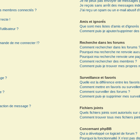
Je ne peux pas envoyer de messages p
Je reçois sans arrêt des messages indé
es membres connectés ?
J’ai reçu un spam ou un e-mail abusif 
rrecte !
Amis et ignorés
Que sont mes listes d’amis et d’ignorés
utilisateur ?
Comment puis-je ajouter/supprimer des ut
Recherche dans les forums
mande de me connecter !?
Comment rechercher dans les forums 
Pourquoi ma recherche ne renvoie aucun
Pourquoi ma recherche renvoie une pag
?
Comment rechercher des membres ?
Comment puis-je trouver mes propres m
Surveillance et favoris
age ?
Quelle est la différence entre les favoris
Comment mettre en favoris ou surveiller
Comment surveiller des forums ?
e ?
Comment puis-je supprimer mes surveil
daction de message ?
Fichiers joints
Quels fichiers joints sont autorisés sur
Comment trouver tous mes fichiers joint
Concernant phpBB
Qui a développé ce logiciel de forum ?
Pourquoi la fonctionnalité X n’est pas di