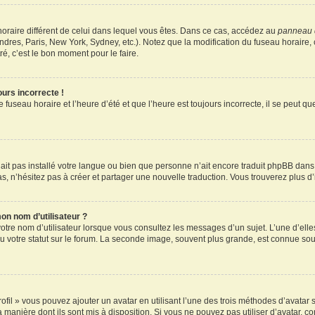
u horaire différent de celui dans lequel vous êtes. Dans ce cas, accédez au
panneau d
ndres, Paris, New York, Sydney, etc.). Notez que la modification du fuseau horaire
é, c’est le bon moment pour le faire.
ours incorrecte !
 fuseau horaire et l’heure d’été et que l’heure est toujours incorrecte, il se peut q
 n’ait pas installé votre langue ou bien que personne n’ait encore traduit phpBB d
pas, n’hésitez pas à créer et partager une nouvelle traduction. Vous trouverez plus d’
on nom d’utilisateur ?
otre nom d’utilisateur lorsque vous consultez les messages d’un sujet. L’une d’elle
 votre statut sur le forum. La seconde image, souvent plus grande, est connue sou
ofil » vous pouvez ajouter un avatar en utilisant l’une des trois méthodes d’avatar s
a manière dont ils sont mis à disposition. Si vous ne pouvez pas utiliser d’avatar, c