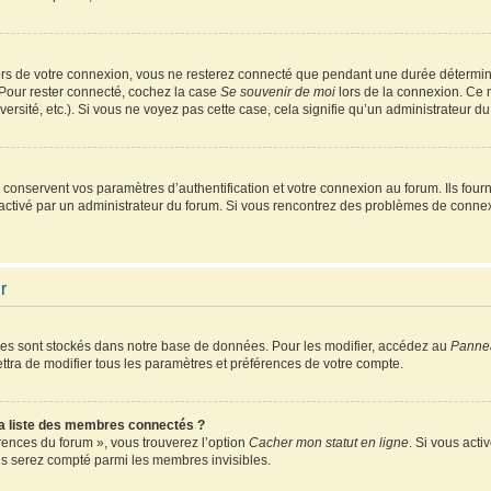
rs de votre connexion, vous ne resterez connecté que pendant une durée détermin
 Pour rester connecté, cochez la case
Se souvenir de moi
lors de la connexion. Ce 
ersité, etc.). Si vous ne voyez pas cette case, cela signifie qu’un administrateur du
onservent vos paramètres d’authentification et votre connexion au forum. Ils fourni
é activé par un administrateur du forum. Si vous rencontrez des problèmes de conn
r
es sont stockés dans notre base de données. Pour les modifier, accédez au
Pannea
ttra de modifier tous les paramètres et préférences de votre compte.
 liste des membres connectés ?
érences du forum », vous trouverez l’option
Cacher mon statut en ligne
. Si vous acti
s serez compté parmi les membres invisibles.