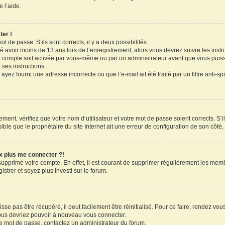
 l’aide.
ter !
ot de passe. S’ils sont corrects, il y a deux possibilités :
ué avoir moins de 13 ans lors de l’enregistrement, alors vous devrez suivre les inst
 compte soit activée par vous-même ou par un administrateur avant que vous puissi
 ses instructions.
ayez fourni une adresse incorrecte ou que l’e-mail ait été traité par un filtre anti-s
ment, vérifiez que votre nom d’utilisateur et votre mot de passe soient corrects. S’il
le que le propriétaire du site Internet ait une erreur de configuration de son côté, e
ux plus me connecter ?!
 supprimé votre compte. En effet, il est courant de supprimer régulièrement les memb
strer et soyez plus investi sur le forum.
se pas être récupéré, il peut facilement être réinitialisé. Pour ce faire, rendez vo
vous devriez pouvoir à nouveau vous connecter.
tre mot de passe, contactez un administrateur du forum.