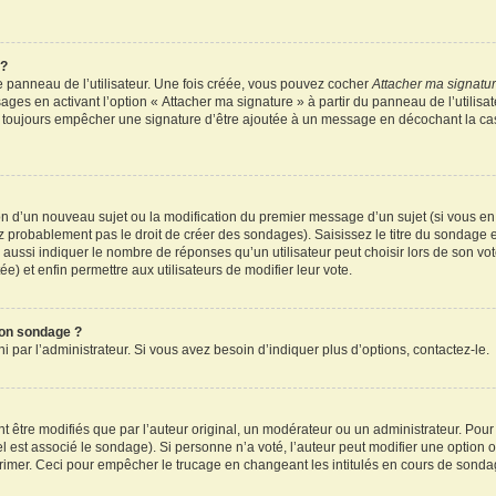
 ?
 panneau de l’utilisateur. Une fois créée, vous pouvez cocher
Attacher ma signatu
ages en activant l’option « Attacher ma signature » à partir du panneau de l’utilisa
rez toujours empêcher une signature d’être ajoutée à un message en décochant la c
tion d’un nouveau sujet ou la modification du premier message d’un sujet (si vous en
z probablement pas le droit de créer des sondages). Saisissez le titre du sondage 
ssi indiquer le nombre de réponses qu’un utilisateur peut choisir lors de son vote d
e) et enfin permettre aux utilisateurs de modifier leur vote.
mon sondage ?
par l’administrateur. Si vous avez besoin d’indiquer plus d’options, contactez-le.
tre modifiés que par l’auteur original, un modérateur ou un administrateur. Pour
el est associé le sondage). Si personne n’a voté, l’auteur peut modifier une option
primer. Ceci pour empêcher le trucage en changeant les intitulés en cours de sonda