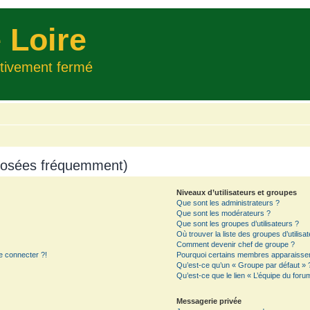
 Loire
itivement fermé
 posées fréquemment)
Niveaux d’utilisateurs et groupes
Que sont les administrateurs ?
Que sont les modérateurs ?
Que sont les groupes d’utilisateurs ?
Où trouver la liste des groupes d’utilisa
Comment devenir chef de groupe ?
e connecter ?!
Pourquoi certains membres apparaissent
Qu’est-ce qu’un « Groupe par défaut » 
Qu’est-ce que le lien « L’équipe du foru
Messagerie privée