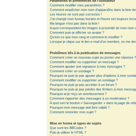
Paramètres et préférences de l’utilisateur
Comment modifier mes paramètres ?
Comment empêcher mon nom d’apparaître dans la liste d
Les heures ne sont pas correctes !
J’ai changé mon fuseau horaire et l’heure est toujours inco
Ma langue n’est pas dans la liste !
A quoi correspondent les images à proximité de mon nom d’
Comment puis-je afficher un avatar ?
Qu’est-ce que mon rang et comment le modifier ?
Lorsque je clique sur le lien
e-mail
d’un membre, on me de
Problèmes liés à la publication de messages
Comment créer un nouveau sujet ou poster une réponse 
Comment modifier ou supprimer un message ?
Comment ajouter une signature à mes messages ?
Comment créer un sondage ?
Pourquoi ne puis-je pas ajouter plus d’options à mon sond
Comment modifier ou supprimer un sondage ?
Pourquoi ne puis-je pas accéder à un forum ?
Pourquoi ne puis-je pas joindre des fichiers à mon messag
Pourquoi ai-je reçu un avertissement ?
Comment rapporter des messages à un modérateur ?
À quoi sert le bouton « Sauvegarder » dans la page de ré
Pourquoi mon message doit être validé ?
Comment remonter mon sujet ?
Mise en forme et types de sujets
Que sont les BBCodes ?
Puis-je utiliser le HTML ?