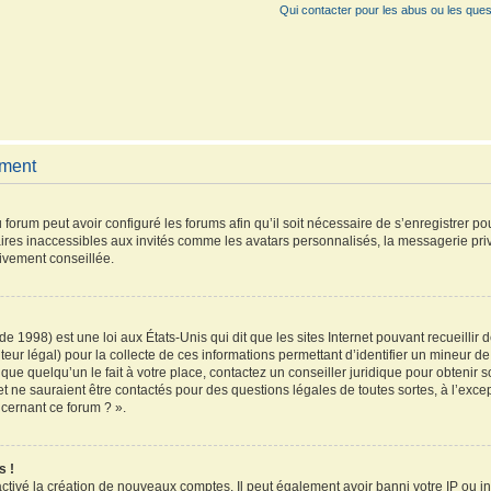
Qui contacter pour les abus ou les ques
ement
 forum peut avoir configuré les forums afin qu’il soit nécessaire de s’enregistrer p
ires inaccessibles aux invités comme les avatars personnalisés, la messagerie pri
vivement conseillée.
de 1998) est une loi aux États-Unis qui dit que les sites Internet pouvant recueilli
teur légal) pour la collecte de ces informations permettant d’identifier un mineur 
que quelqu’un le fait à votre place, contactez un conseiller juridique pour obtenir 
et ne sauraient être contactés pour des questions légales de toutes sortes, à l’exc
ncernant ce forum ? ».
s !
activé la création de nouveaux comptes. Il peut également avoir banni votre IP ou inte