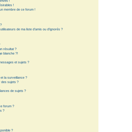
rivés !
sirables !
d’un membre de ce forum !
 ?
ilisateurs de ma liste d’amis ou d’ignorés ?
?
 résultat ?
e blanche ?!
essages et sujets ?
 et la surveillance ?
 des sujets ?
lances de sujets ?
 ce forum ?
s ?
sponible ?