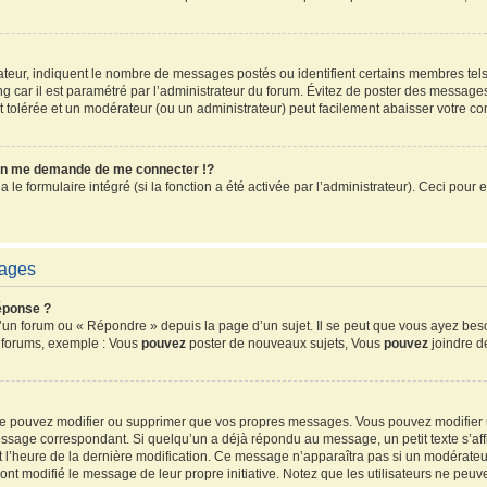
sateur, indiquent le nombre de messages postés ou identifient certains membres tel
ang car il est paramétré par l’administrateur du forum. Évitez de poster des message
ent tolérée et un modérateur (ou un administrateur) peut facilement abaisser votre 
n me demande de me connecter !?
e formulaire intégré (si la fonction a été activée par l’administrateur). Ceci pour e
sages
éponse ?
un forum ou « Répondre » depuis la page d’un sujet. Il se peut que vous ayez beso
s forums, exemple : Vous
pouvez
poster de nouveaux sujets, Vous
pouvez
joindre de
 ne pouvez modifier ou supprimer que vos propres messages. Vous pouvez modifier
sage correspondant. Si quelqu’un a déjà répondu au message, un petit texte s’affi
 et l’heure de la dernière modification. Ce message n’apparaîtra pas si un modérate
ls ont modifié le message de leur propre initiative. Notez que les utilisateurs ne 