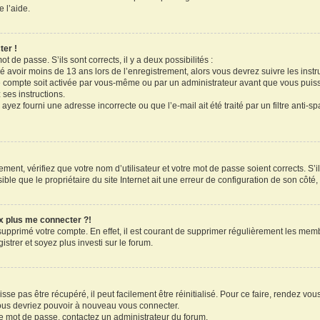
 l’aide.
ter !
ot de passe. S’ils sont corrects, il y a deux possibilités :
ué avoir moins de 13 ans lors de l’enregistrement, alors vous devrez suivre les inst
 compte soit activée par vous-même ou par un administrateur avant que vous puissi
 ses instructions.
ayez fourni une adresse incorrecte ou que l’e-mail ait été traité par un filtre anti-s
ment, vérifiez que votre nom d’utilisateur et votre mot de passe soient corrects. S’il
le que le propriétaire du site Internet ait une erreur de configuration de son côté, e
ux plus me connecter ?!
 supprimé votre compte. En effet, il est courant de supprimer régulièrement les memb
strer et soyez plus investi sur le forum.
se pas être récupéré, il peut facilement être réinitialisé. Pour ce faire, rendez vo
vous devriez pouvoir à nouveau vous connecter.
tre mot de passe, contactez un administrateur du forum.