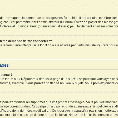
sateur, indiquent le nombre de messages postés ou identifient certains membres tel
ang car il est paramétré par l’administrateur du forum. Évitez de poster des message
ent tolérée et un modérateur (ou un administrateur) peut facilement abaisser votre 
n me demande de me connecter !?
e formulaire intégré (si la fonction a été activée par l’administrateur). Ceci pour e
sages
éponse ?
un forum ou « Répondre » depuis la page d’un sujet. Il se peut que vous ayez beso
s forums, exemple : Vous
pouvez
poster de nouveaux sujets, Vous
pouvez
joindre de
 ne pouvez modifier ou supprimer que vos propres messages. Vous pouvez modifier
sage correspondant. Si quelqu’un a déjà répondu au message, un petit texte s’affi
 et l’heure de la dernière modification. Ce message n’apparaîtra pas si un modérate
ls ont modifié le message de leur propre initiative. Notez que les utilisateurs ne 