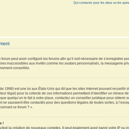
Qui contacter pour les abus ou les ques
ement
 forum peut avoir configuré les forums afin qu’il soit nécessaire de s’enregistrer p
ires inaccessibles aux invités comme les avatars personnalisés, la messagerie pri
vivement conseillée.
de 1998) est une loi aux États-Unis qui dit que les sites Internet pouvant recueilli
teur légal) pour la collecte de ces informations permettant d’identifier un mineur 
que quelqu’un le fait à votre place, contactez un conseiller juridique pour obtenir 
et ne sauraient être contactés pour des questions légales de toutes sortes, à l’exc
ncernant ce forum ? ».
s !
activé la création de nouveaux comptes. Il peut également avoir banni votre IP ou inte