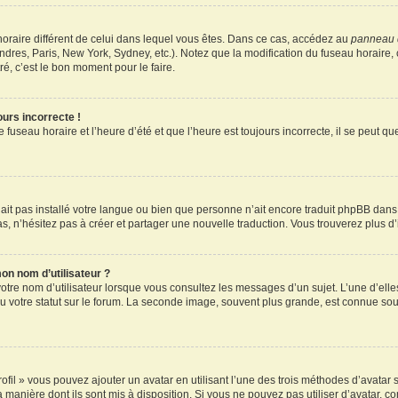
u horaire différent de celui dans lequel vous êtes. Dans ce cas, accédez au
panneau d
ndres, Paris, New York, Sydney, etc.). Notez que la modification du fuseau horaire
é, c’est le bon moment pour le faire.
ours incorrecte !
 fuseau horaire et l’heure d’été et que l’heure est toujours incorrecte, il se peut q
 n’ait pas installé votre langue ou bien que personne n’ait encore traduit phpBB d
pas, n’hésitez pas à créer et partager une nouvelle traduction. Vous trouverez plus d’
on nom d’utilisateur ?
otre nom d’utilisateur lorsque vous consultez les messages d’un sujet. L’une d’elle
 votre statut sur le forum. La seconde image, souvent plus grande, est connue sou
ofil » vous pouvez ajouter un avatar en utilisant l’une des trois méthodes d’avatar s
a manière dont ils sont mis à disposition. Si vous ne pouvez pas utiliser d’avatar, c