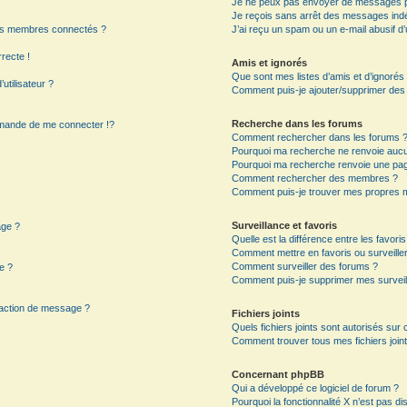
Je ne peux pas envoyer de messages p
Je reçois sans arrêt des messages indé
es membres connectés ?
J’ai reçu un spam ou un e-mail abusif 
rrecte !
Amis et ignorés
Que sont mes listes d’amis et d’ignorés
utilisateur ?
Comment puis-je ajouter/supprimer des ut
Recherche dans les forums
mande de me connecter !?
Comment rechercher dans les forums 
Pourquoi ma recherche ne renvoie aucun
Pourquoi ma recherche renvoie une pag
?
Comment rechercher des membres ?
Comment puis-je trouver mes propres m
Surveillance et favoris
age ?
Quelle est la différence entre les favoris
Comment mettre en favoris ou surveiller
Comment surveiller des forums ?
e ?
Comment puis-je supprimer mes surveil
daction de message ?
Fichiers joints
Quels fichiers joints sont autorisés sur
Comment trouver tous mes fichiers joint
Concernant phpBB
Qui a développé ce logiciel de forum ?
Pourquoi la fonctionnalité X n’est pas di