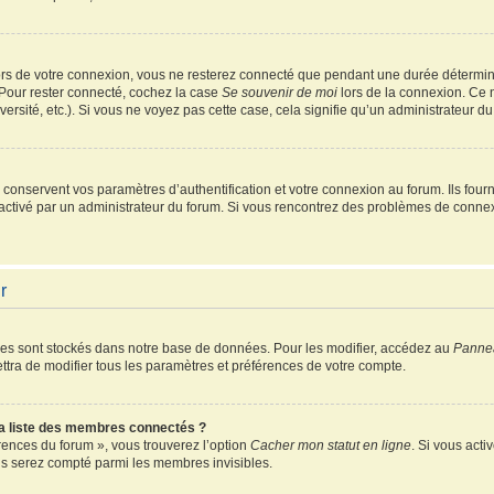
rs de votre connexion, vous ne resterez connecté que pendant une durée détermin
 Pour rester connecté, cochez la case
Se souvenir de moi
lors de la connexion. Ce 
ersité, etc.). Si vous ne voyez pas cette case, cela signifie qu’un administrateur du
onservent vos paramètres d’authentification et votre connexion au forum. Ils fourni
é activé par un administrateur du forum. Si vous rencontrez des problèmes de conn
r
es sont stockés dans notre base de données. Pour les modifier, accédez au
Pannea
ttra de modifier tous les paramètres et préférences de votre compte.
 liste des membres connectés ?
érences du forum », vous trouverez l’option
Cacher mon statut en ligne
. Si vous acti
s serez compté parmi les membres invisibles.