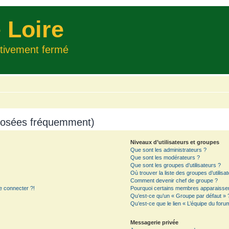
 Loire
itivement fermé
 posées fréquemment)
Niveaux d’utilisateurs et groupes
Que sont les administrateurs ?
Que sont les modérateurs ?
Que sont les groupes d’utilisateurs ?
Où trouver la liste des groupes d’utilisa
Comment devenir chef de groupe ?
e connecter ?!
Pourquoi certains membres apparaissent
Qu’est-ce qu’un « Groupe par défaut » 
Qu’est-ce que le lien « L’équipe du foru
Messagerie privée