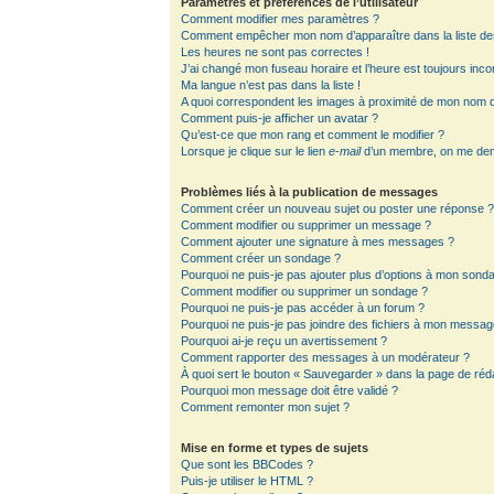
Paramètres et préférences de l’utilisateur
Comment modifier mes paramètres ?
Comment empêcher mon nom d’apparaître dans la liste d
Les heures ne sont pas correctes !
J’ai changé mon fuseau horaire et l’heure est toujours inco
Ma langue n’est pas dans la liste !
A quoi correspondent les images à proximité de mon nom d’
Comment puis-je afficher un avatar ?
Qu’est-ce que mon rang et comment le modifier ?
Lorsque je clique sur le lien
e-mail
d’un membre, on me de
Problèmes liés à la publication de messages
Comment créer un nouveau sujet ou poster une réponse 
Comment modifier ou supprimer un message ?
Comment ajouter une signature à mes messages ?
Comment créer un sondage ?
Pourquoi ne puis-je pas ajouter plus d’options à mon sond
Comment modifier ou supprimer un sondage ?
Pourquoi ne puis-je pas accéder à un forum ?
Pourquoi ne puis-je pas joindre des fichiers à mon messag
Pourquoi ai-je reçu un avertissement ?
Comment rapporter des messages à un modérateur ?
À quoi sert le bouton « Sauvegarder » dans la page de ré
Pourquoi mon message doit être validé ?
Comment remonter mon sujet ?
Mise en forme et types de sujets
Que sont les BBCodes ?
Puis-je utiliser le HTML ?