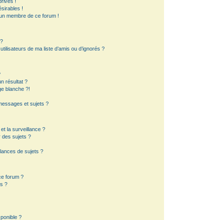
rivés !
sirables !
d’un membre de ce forum !
 ?
ilisateurs de ma liste d’amis ou d’ignorés ?
?
 résultat ?
e blanche ?!
essages et sujets ?
 et la surveillance ?
 des sujets ?
lances de sujets ?
 ce forum ?
s ?
sponible ?