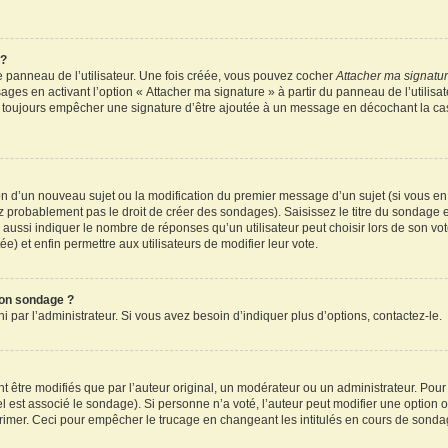
 ?
 panneau de l’utilisateur. Une fois créée, vous pouvez cocher
Attacher ma signatu
ages en activant l’option « Attacher ma signature » à partir du panneau de l’utilisa
rez toujours empêcher une signature d’être ajoutée à un message en décochant la c
tion d’un nouveau sujet ou la modification du premier message d’un sujet (si vous en
z probablement pas le droit de créer des sondages). Saisissez le titre du sondage 
ssi indiquer le nombre de réponses qu’un utilisateur peut choisir lors de son vote d
e) et enfin permettre aux utilisateurs de modifier leur vote.
mon sondage ?
par l’administrateur. Si vous avez besoin d’indiquer plus d’options, contactez-le.
tre modifiés que par l’auteur original, un modérateur ou un administrateur. Pour
el est associé le sondage). Si personne n’a voté, l’auteur peut modifier une option
primer. Ceci pour empêcher le trucage en changeant les intitulés en cours de sonda