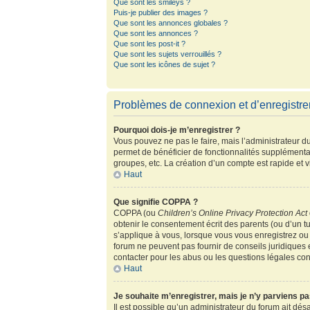
Que sont les smileys ?
Puis-je publier des images ?
Que sont les annonces globales ?
Que sont les annonces ?
Que sont les post-it ?
Que sont les sujets verrouillés ?
Que sont les icônes de sujet ?
Problèmes de connexion et d’enregistr
Pourquoi dois-je m’enregistrer ?
Vous pouvez ne pas le faire, mais l’administrateur du
permet de bénéficier de fonctionnalités supplémenta
groupes, etc. La création d’un compte est rapide et 
Haut
Que signifie COPPA ?
COPPA (ou
Children’s Online Privacy Protection Act
obtenir le consentement écrit des parents (ou d’un tu
s’applique à vous, lorsque vous vous enregistrez ou 
forum ne peuvent pas fournir de conseils juridiques 
contacter pour les abus ou les questions légales co
Haut
Je souhaite m’enregistrer, mais je n’y parviens pa
Il est possible qu’un administrateur du forum ait dés