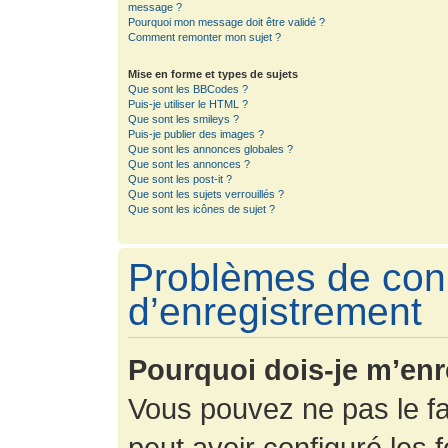
message ?
Pourquoi mon message doit être validé ?
Comment remonter mon sujet ?
Mise en forme et types de sujets
Que sont les BBCodes ?
Puis-je utiliser le HTML ?
Que sont les smileys ?
Puis-je publier des images ?
Que sont les annonces globales ?
Que sont les annonces ?
Que sont les post-it ?
Que sont les sujets verrouillés ?
Que sont les icônes de sujet ?
Problèmes de con
d’enregistrement
Pourquoi dois-je m’enr
Vous pouvez ne pas le fa
peut avoir configuré les f