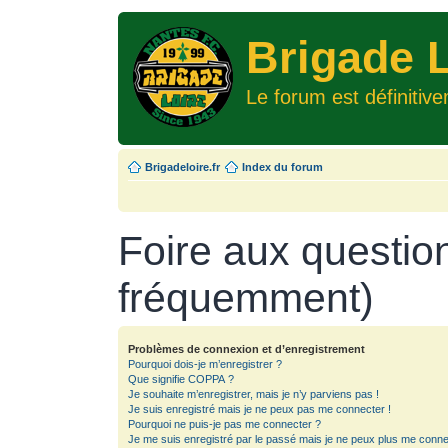
Brigade L
Le forum est définitiv
Brigadeloire.fr
Index du forum
Foire aux questio
fréquemment)
Problèmes de connexion et d’enregistrement
Pourquoi dois-je m’enregistrer ?
Que signifie COPPA ?
Je souhaite m’enregistrer, mais je n’y parviens pas !
Je suis enregistré mais je ne peux pas me connecter !
Pourquoi ne puis-je pas me connecter ?
Je me suis enregistré par le passé mais je ne peux plus me conne