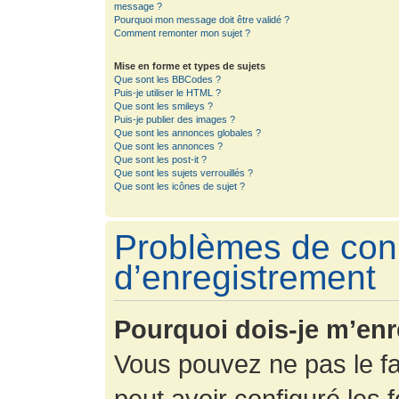
message ?
Pourquoi mon message doit être validé ?
Comment remonter mon sujet ?
Mise en forme et types de sujets
Que sont les BBCodes ?
Puis-je utiliser le HTML ?
Que sont les smileys ?
Puis-je publier des images ?
Que sont les annonces globales ?
Que sont les annonces ?
Que sont les post-it ?
Que sont les sujets verrouillés ?
Que sont les icônes de sujet ?
Problèmes de con
d’enregistrement
Pourquoi dois-je m’enr
Vous pouvez ne pas le fa
peut avoir configuré les f