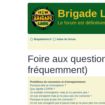
Brigade L
Le forum est définitiv
Brigadeloire.fr
Index du forum
Foire aux questio
fréquemment)
Problèmes de connexion et d’enregistrement
Pourquoi dois-je m’enregistrer ?
Que signifie COPPA ?
Je souhaite m’enregistrer, mais je n’y parviens pas !
Je suis enregistré mais je ne peux pas me connecter !
Pourquoi ne puis-je pas me connecter ?
Je me suis enregistré par le passé mais je ne peux plus me conne